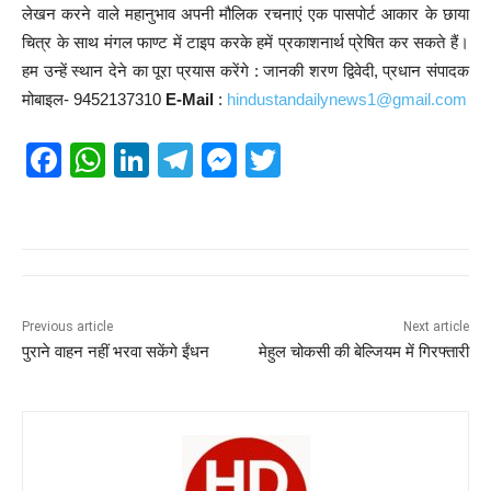
लेखन करने वाले महानुभाव अपनी मौलिक रचनाएं एक पासपोर्ट आकार के छाया
चित्र के साथ मंगल फाण्ट में टाइप करके हमें प्रकाशनार्थ प्रेषित कर सकते हैं।
हम उन्हें स्थान देने का पूरा प्रयास करेंगे : जानकी शरण द्विवेदी, प्रधान संपादक
मोबाइल- 9452137310
E-Mail
:
hindustandailynews1@gmail.com
F
W
Li
T
M
T
a
h
n
el
e
wi
c
at
k
e
ss
tt
e
s
e
gr
e
er
b
A
dI
a
n
o
p
n
m
g
Previous article
Next article
पुराने वाहन नहीं भरवा सकेंगे ईंधन
मेहुल चोकसी की बेल्जियम में गिरफ्तारी
o
p
er
k