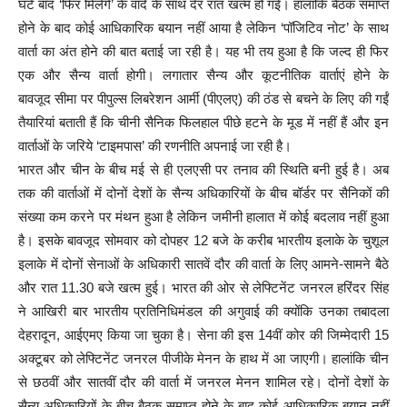
घंटे बाद ‘फिर मिलेंगे’ के वादे के साथ देर रात खत्म हो गई। हालांकि बैठक समाप्त
होने के बाद कोई आधिकारिक बयान नहीं आया है लेकिन ‘पॉजिटिव नोट’ के साथ
वार्ता का अंत होने की बात बताई जा रही है। यह भी तय हुआ है कि जल्द ही फिर
एक और सैन्य वार्ता होगी। लगातार सैन्य और कूटनीतिक वार्ताएं होने के
बावजूद सीमा पर पीपुल्स लिबरेशन आर्मी (पीएलए) की ठंड से बचने के लिए की गईं
तैयारियां बताती हैं कि चीनी सैनिक फिलहाल पीछे हटने के मूड में नहीं हैं और इन
वार्ताओं के जरिये ‘टाइमपास’ की रणनीति अपनाई जा रही है।
भारत और चीन के बीच मई से ही एलएसी पर तनाव की स्थिति बनी हुई है। अब
तक की वार्ताओं में दोनों देशों के सैन्य अधिकारियों के बीच बॉर्डर पर सैनिकों की
संख्या कम करने पर मंथन हुआ है लेकिन जमीनी हालात में कोई बदलाव नहीं हुआ
है। इसके बावजूद सोमवार को दोपहर 12 बजे के करीब भारतीय इलाके के चुशूल
इलाके में दोनों सेनाओं के अधिकारी सातवें दौर की वार्ता के लिए आमने-सामने बैठे
और रात 11.30 बजे खत्म हुई। भारत की ओर से लेफ्टिनेंट जनरल हरिंदर सिंह
ने आखिरी बार भारतीय प्रतिनिधिमंडल की अगुवाई की क्योंकि उनका तबादला
देहरादून, आईएमए किया जा चुका है। सेना की इस 14वीं कोर की जिम्मेदारी 15
अक्टूबर को लेफ्टिनेंट जनरल पीजीके मेनन के हाथ में आ जाएगी। हालांकि चीन
से छठवीं और सातवीं दौर की वार्ता में जनरल मेनन शामिल रहे​​। दोनों देशों के
सैन्य अधिकारियों के बीच बैठक समाप्त होने के बाद कोई आधिकारिक बयान नहीं