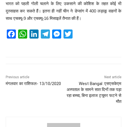
भारत को पहली गोली चलाने के लिए उकसाने की कोशिश के तहत कोई भी
दुस्साहस कर सकते हैं। इतना ही नहीं चीन ने डेप्सांग में 400 लड़ाकू वाहनों के
साथ एचक्यू-9 और एचक्यू-16 मिसाइलें तैनात की हैं।
F
W
Li
T
M
T
a
h
n
el
e
wi
c
at
k
e
ss
tt
e
s
e
gr
e
er
b
A
dI
a
n
o
p
n
m
g
Previous article
Next article
मंगलवार का राशिफल- 13/10/2020
West Bangal :एसएसकेएम
o
p
er
अस्पताल के सामने सात दिनों तक पड़ा
k
रहा बच्चा, बिना इलाज ट्यूमर फटने से
मौत