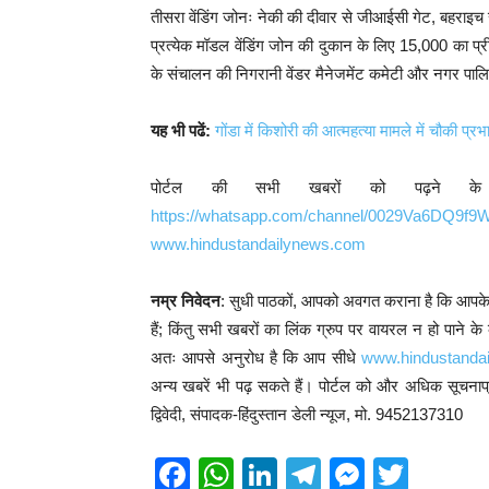
तीसरा वेंडिंग जोनः नेकी की दीवार से जीआईसी गेट, बहराइच 
प्रत्येक मॉडल वेंडिंग जोन की दुकान के लिए 15,000 का प्र
के संचालन की निगरानी वेंडर मैनेजमेंट कमेटी और नगर पालि
यह भी पढें:
गोंडा में किशोरी की आत्महत्या मामले में चौकी प्
पोर्टल की सभी खबरों को पढ़ने क
https://whatsapp.com/channel/0029Va6DQ9f
www.hindustandailynews.com
नम्र निवेदन
: सुधी पाठकों, आपको अवगत कराना है कि आपके द्व
हैं; किंतु सभी खबरों का लिंक ग्रुप पर वायरल न हो पाने क
अतः आपसे अनुरोध है कि आप सीधे
www.hindustanda
अन्य खबरें भी पढ़ सकते हैं। पोर्टल को और अधिक सूचना
द्विवेदी, संपादक-हिंदुस्तान डेली न्यूज, मो. 9452137310
F
W
Li
T
M
T