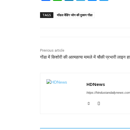
a
h
n
el
e
wi
c
at
k
e
ss
tt
TAGS
मॉडल वेंडिंग जोन की दुकान गोंडा
e
s
e
gr
e
er
b
A
dI
a
n
o
p
n
m
g
o
p
er
Previous article
गोंडा में किशोरी की आत्महत्या मामले में चौकी प्रभारी लाइन ह
k
HDNews
https://hindustandailynews.co