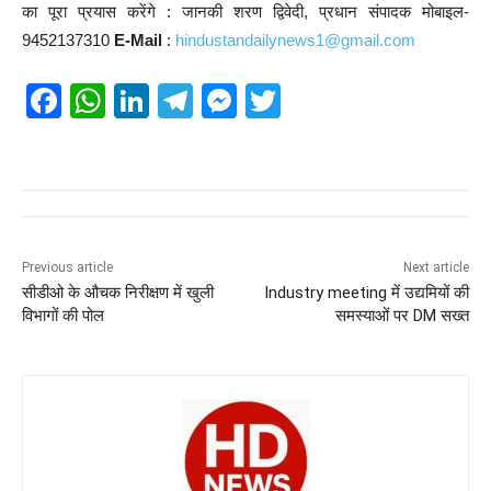
का पूरा प्रयास करेंगे : जानकी शरण द्विवेदी, प्रधान संपादक मोबाइल-
9452137310
E-Mail
:
hindustandailynews1@gmail.com
F
W
Li
T
M
T
a
h
n
el
e
wi
c
at
k
e
ss
tt
e
s
e
gr
e
er
b
A
dI
a
n
o
p
n
m
g
Previous article
Next article
सीडीओ के औचक निरीक्षण में खुली
Industry meeting में उद्यमियों की
o
p
er
विभागों की पोल
समस्याओं पर DM सख्त
k