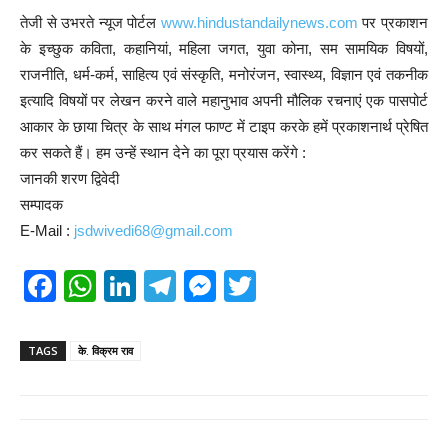
तेजी से उभरते न्यूज पोर्टल
www.hindustandailynews.com
पर प्रकाशन
के इच्छुक कविता, कहानियां, महिला जगत, युवा कोना, सम सामयिक विषयों,
राजनीति, धर्म-कर्म, साहित्य एवं संस्कृति, मनोरंजन, स्वास्थ्य, विज्ञान एवं तकनीक
इत्यादि विषयों पर लेखन करने वाले महानुभाव अपनी मौलिक रचनाएं एक पासपोर्ट
आकार के छाया चित्र के साथ मंगल फाण्ट में टाइप करके हमें प्रकाशनार्थ प्रेषित
कर सकते हैं। हम उन्हें स्थान देने का पूरा प्रयास करेंगे :
जानकी शरण द्विवेदी
सम्पादक
E-Mail :
jsdwivedi68@gmail.com
F
W
Li
T
M
T
a
h
n
el
e
wi
c
at
k
e
ss
tt
TAGS
के. विक्रम राव
e
s
e
gr
e
er
b
A
dI
a
n
o
p
n
m
g