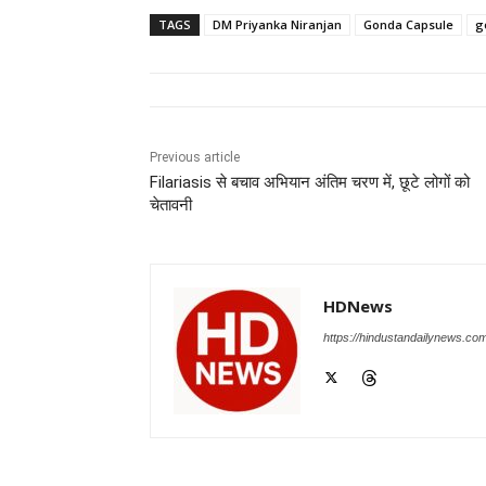
c
at
k
e
ss
tt
TAGS
DM Priyanka Niranjan
Gonda Capsule
g
e
s
e
gr
e
er
b
A
dI
a
n
o
p
n
m
g
o
p
er
Previous article
Filariasis से बचाव अभियान अंतिम चरण में, छूटे लोगों को
k
चेतावनी
HDNews
https://hindustandailynews.co