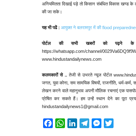
अनियमितता दिखाई पड़े तो किसान संबंधित विकास खण्ड के कृ
की जा सके।
यह भी पढें :
आयुक्त ने बलरामपुर में की flood preparedne
पोर्टल की सभी खबरों को पढ़ने क
https://whatsapp.com/channel/0029
www.hindustandailynews.com
कलमकारों से ..
तेजी से उभरते न्यूज पोर्टल www.hind
जगत, युवा कोना, सम सामयिक विषयों, राजनीति, धर्म-कर्म, साहि
लेखन करने वाले महानुभाव अपनी मौलिक रचनाएं एक पासपोर्ट
प्रेषित कर सकते हैं। हम उन्हें स्थान देने का पूरा प
hindustandailynews1@gmail.com
F
W
Li
T
M
T
a
h
n
el
e
wi