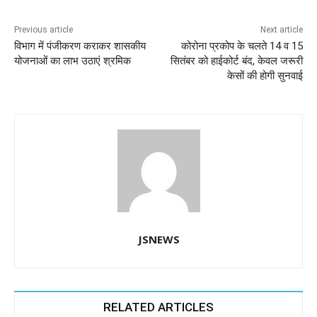
b
A
dI
a
n
o
p
n
m
g
Previous article
Next article
विभाग में पंजीकरण कराकर शासकीय
कोरोना प्रकोप के चलते 14 व 15
o
p
er
योजनाओं का लाभ उठाएं श्रमिक
सितंबर को हाईकोर्ट बंद, केवल जरूरी
k
केसों की होगी सुनवाई
JSNEWS
RELATED ARTICLES