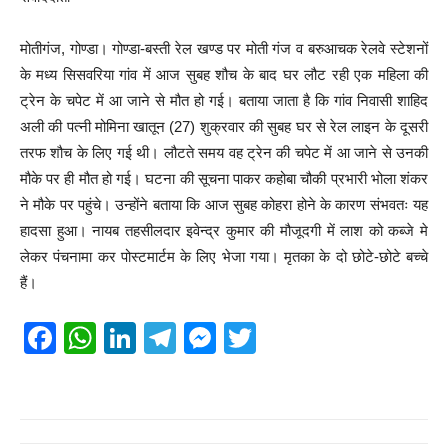
मोतीगंज, गोण्डा। गोण्डा-बस्ती रेल खण्ड पर मोती गंज व बरुआचक रेलवे स्टेशनों
के मध्य सिसवरिया गांव में आज सुबह शौच के बाद घर लौट रही एक महिला की
ट्रेन के चपेट में आ जाने से मौत हो गई। बताया जाता है कि गांव निवासी शाहिद
अली की पत्नी मोमिना खातून (27) शुक्रवार की सुबह घर से रेल लाइन के दूसरी
तरफ शौच के लिए गई थी। लौटते समय वह ट्रेन की चपेट में आ जाने से उनकी
मौके पर ही मौत हो गई। घटना की सूचना पाकर कहोबा चौकी प्रभारी भोला शंकर
ने मौके पर पहुंचे। उन्होंने बताया कि आज सुबह कोहरा होने के कारण संभवतः यह
हादसा हुआ। नायब तहसीलदार इवेन्द्र कुमार की मौजूदगी में लाश को कब्जे मे
लेकर पंचनामा कर पोस्टमार्टम के लिए भेजा गया। मृतका के दो छोटे-छोटे बच्चे
हैं।
F
W
Li
T
M
T
a
h
n
el
e
wi
c
at
k
e
ss
tt
e
s
e
gr
e
er