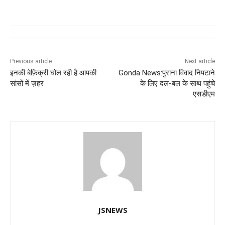
a
h
n
el
e
wi
c
at
k
e
ss
tt
e
s
e
gr
e
er
b
A
dI
a
n
o
p
n
m
g
Previous article
Next article
इनकी बेफ़िक्री घोल रही है आपकी
Gonda News:पुराना विवाद निपटाने
o
p
er
सांसों में ज़हर
के लिए दल-बल के साथ पहुंचे
k
एसडीएम
JSNEWS