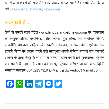
हमारी अन्य खबरों को सीधे पोर्टल पर जाकर भी पढ़ सकते हैं। इसके लिए क्लिक
करें :
www.hindustandailynews.com
कलमकारों से ..
तेजी से उभरते न्यूज पोर्टल www.hindustandailynews.com पर प्रकाशन
के इच्छुक कविता, कहानियां, महिला जगत, युवा कोना, सम सामयिक विषयों,
राजनीति, धर्म-कर्म, साहित्य एवं संस्कृति, मनोरंजन, स्वास्थ्य, विज्ञान एवं तकनीक
इत्यादि विषयों पर लेखन करने वाले महानुभाव अपनी मौलिक रचनाएं एक पासपोर्ट
आकार के छाया चित्र के साथ मंगल फाण्ट में टाइप करके हमें प्रकाशनार्थ प्रेषित
कर सकते हैं। हम उन्हें स्थान देने का पूरा प्रयास करेंगे : जानकी शरण द्विवेदी
सम्पादक मोबाइल 09452137310 E-Mail : jsdwivedi68@gmail.com
F
W
Li
T
M
T
a
h
n
el
e
wi
c
at
k
e
ss
tt
e
s
e
gr
e
er