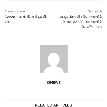
b
A
dI
a
n
o
p
n
m
g
Previous article
Next article
Gonda : आपसी रंजिश में वृद्ध की
कानपुर देहात: तीन विधानसभाओं के
o
p
er
हत्या
10 लाख वोटर 03 लोकसभाओं के
k
लिए करेंगे मतदान
JSNEWS
RELATED ARTICLES