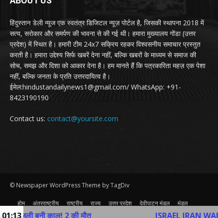
ABOUT US
हिंदुस्तान डेली न्यूज एक स्वतंत्र डिजिटल न्यूज़ पोर्टल है, जिसकी स्थापना 2018 में
सत्य, सरोकार और समर्पण की भावना से की गई थी। हमारा मुख्यालय गोंडा (उत्तर
प्रदेश) में स्थित है। हमारी टीम 24x7 सक्रिय रहकर विश्वसनीय समाचार प्रस्तुत
करती है। हमारा उद्देश्य सिर्फ खबरें देना नहीं, बल्कि खबरों के माध्यम से समाज की
सोच, समझ और दिशा को आकार देना है। हम मानते हैं कि पत्रकारिता महज़ एक पेशा
नहीं, बल्कि जनता के प्रति उत्तरदायित्व है।
ईमेल:hindustandailynews1@gmail.com/ WhatsApp: +91-
8423190190
Contact us:
contact@yoursite.com
© Newspaper WordPress Theme by TagDiv
होम
अंतरराष्ट्रीय
राष्ट्रीय
राज्य
उत्तर प्रदेश
देवीपाटन मंडल
मंडल
व्यापार
खेल
अन्य
Contact Us
ली बनी काल! 2 की मौत
01:13
ISRAEL IRAN WAR: तेहरान में