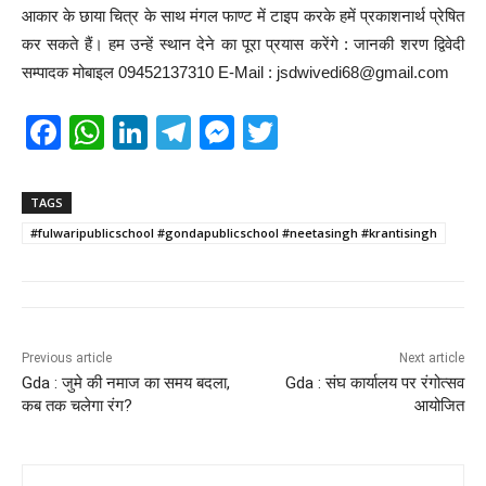
आकार के छाया चित्र के साथ मंगल फाण्ट में टाइप करके हमें प्रकाशनार्थ प्रेषित
कर सकते हैं। हम उन्हें स्थान देने का पूरा प्रयास करेंगे : जानकी शरण द्विवेदी
सम्पादक मोबाइल 09452137310 E-Mail : jsdwivedi68@gmail.com
F
W
Li
T
M
T
a
h
n
el
e
wi
c
at
k
e
ss
tt
TAGS
e
s
e
gr
e
er
#fulwaripublicschool #gondapublicschool #neetasingh #krantisingh
b
A
dI
a
n
o
p
n
m
g
o
p
er
Previous article
Next article
k
Gda : जुमे की नमाज का समय बदला,
Gda : संघ कार्यालय पर रंगोत्सव
कब तक चलेगा रंग?
आयोजित