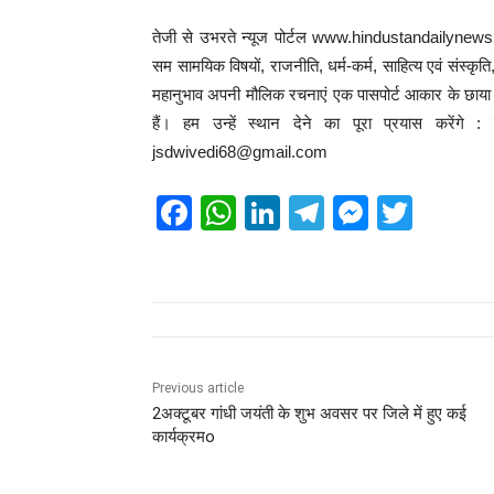
तेजी से उभरते न्यूज पोर्टल www.hindustandailynews.
सम सामयिक विषयों, राजनीति, धर्म-कर्म, साहित्य एवं संस्कृत
महानुभाव अपनी मौलिक रचनाएं एक पासपोर्ट आकार के छाया चि
हैं। हम उन्हें स्थान देने का पूरा प्रयास करेंग
jsdwivedi68@gmail.com
F
W
Li
T
M
T
a
h
n
el
e
wi
c
at
k
e
ss
tt
e
s
e
gr
e
er
b
A
dI
a
n
o
p
n
m
g
Previous article
2अक्टूबर गांधी जयंती के शुभ अवसर पर जिले में हुए कई
o
p
er
कार्यक्रमo
k