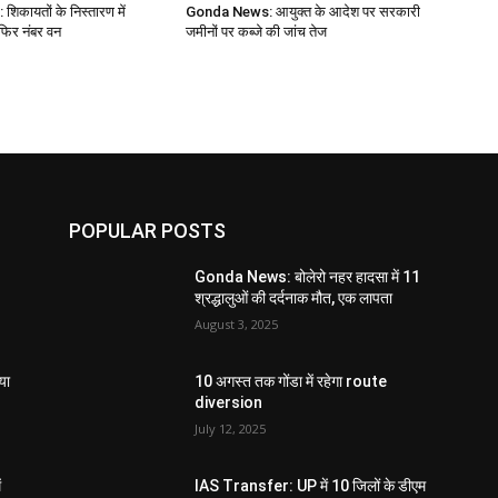
िकायतों के निस्तारण में
Gonda News: आयुक्त के आदेश पर सरकारी
फिर नंबर वन
जमीनों पर कब्जे की जांच तेज
POPULAR POSTS
Gonda News: बोलेरो नहर हादसा में 11
श्रद्धालुओं की दर्दनाक मौत, एक लापता
August 3, 2025
या
10 अगस्त तक गोंडा में रहेगा route
diversion
July 12, 2025
ं
IAS Transfer: UP में 10 जिलों के डीएम