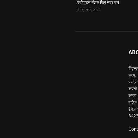
देवीपाटन मंडल फिर नंबर वन
August 2, 2026
AB
हिंदुस
सत्य,
प्रदे
करती ह
समझ औ
बल्कि 
ईमेल
842
Cont