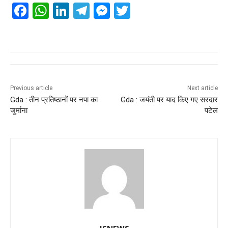
F
W
Li
T
M
T
a
h
n
el
e
wi
c
at
k
e
ss
tt
e
s
e
gr
e
er
b
A
dI
a
n
o
p
n
m
g
Previous article
Next article
Gda : तीन प्रतिष्ठानों पर नपा का
Gda : जयंती पर याद किए गए सरदार
o
p
er
जुर्माना
पटेल
k