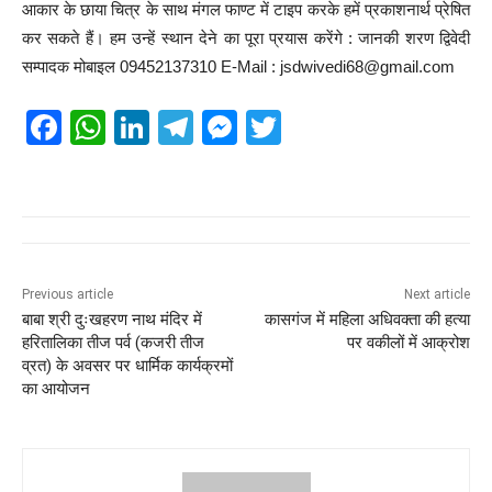
आकार के छाया चित्र के साथ मंगल फाण्ट में टाइप करके हमें प्रकाशनार्थ प्रेषित
कर सकते हैं। हम उन्हें स्थान देने का पूरा प्रयास करेंगे : जानकी शरण द्विवेदी
सम्पादक मोबाइल 09452137310 E-Mail : jsdwivedi68@gmail.com
F
W
Li
T
M
T
a
h
n
el
e
wi
c
at
k
e
ss
tt
e
s
e
gr
e
er
b
A
dI
a
n
o
p
n
m
g
Previous article
Next article
बाबा श्री दुःखहरण नाथ मंदिर में
कासगंज में महिला अधिवक्ता की हत्या
o
p
er
हरितालिका तीज पर्व (कजरी तीज
पर वकीलों में आक्रोश
k
व्रत) के अवसर पर धार्मिक कार्यक्रमों
का आयोजन