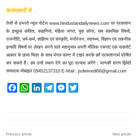
कलमकारों से ..
तेजी से उभरते न्यूज पोर्टल www.hindustandailynews.com पर प्रकाशन
के इच्छुक कविता, कहानियां, महिला जगत, युवा कोना, सम सामयिक विषयों,
राजनीति, धर्म-कर्म, साहित्य एवं संस्कृति, मनोरंजन, स्वास्थ्य, विज्ञान एवं तकनीक
इत्यादि विषयों पर लेखन करने वाले महानुभाव अपनी मौलिक रचनाएं एक पासपोर्ट
आकार के छाया चित्र के साथ मंगल फाण्ट में टाइप करके हमें प्रकाशनार्थ प्रेषित
कर सकते हैं। हम उन्हें स्थान देने का पूरा प्रयास करेंगे : जानकी शरण द्विवेदी
सम्पादक मोबाइल 09452137310 E-Mail : jsdwivedi68@gmail.com
F
W
Li
T
M
T
a
h
n
el
e
wi
c
at
k
e
ss
tt
e
s
e
gr
e
er
b
A
dI
a
n
o
p
n
m
g
Previous article
Next article