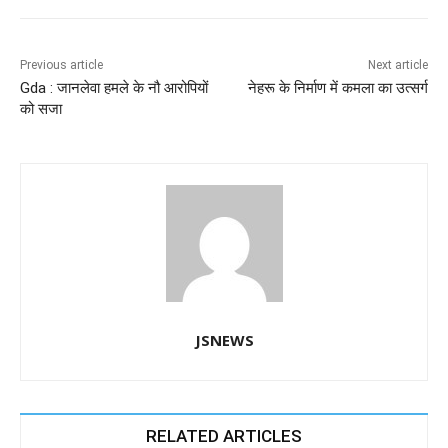
e
s
e
gr
e
er
b
A
dI
a
n
o
p
n
m
g
Previous article
Next article
Gda : जानलेवा हमले के नौ आरोपियों
नेहरू के निर्माण में कमला का उत्सर्ग
o
p
er
को सजा
k
JSNEWS
RELATED ARTICLES