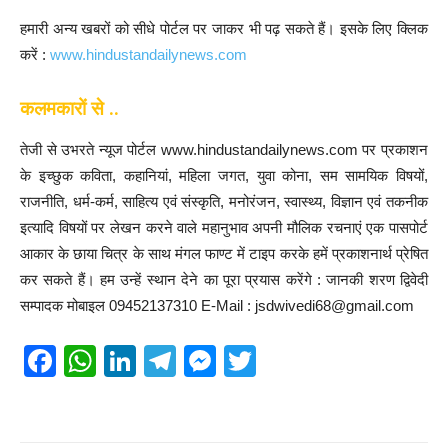
हमारी अन्य खबरों को सीधे पोर्टल पर जाकर भी पढ़ सकते हैं। इसके लिए क्लिक
करें :
www.hindustandailynews.com
कलमकारों से ..
तेजी से उभरते न्यूज पोर्टल www.hindustandailynews.com पर प्रकाशन
के इच्छुक कविता, कहानियां, महिला जगत, युवा कोना, सम सामयिक विषयों,
राजनीति, धर्म-कर्म, साहित्य एवं संस्कृति, मनोरंजन, स्वास्थ्य, विज्ञान एवं तकनीक
इत्यादि विषयों पर लेखन करने वाले महानुभाव अपनी मौलिक रचनाएं एक पासपोर्ट
आकार के छाया चित्र के साथ मंगल फाण्ट में टाइप करके हमें प्रकाशनार्थ प्रेषित
कर सकते हैं। हम उन्हें स्थान देने का पूरा प्रयास करेंगे : जानकी शरण द्विवेदी
सम्पादक मोबाइल 09452137310 E-Mail : jsdwivedi68@gmail.com
F
W
Li
T
M
T
a
h
n
el
e
wi
c
at
k
e
ss
tt