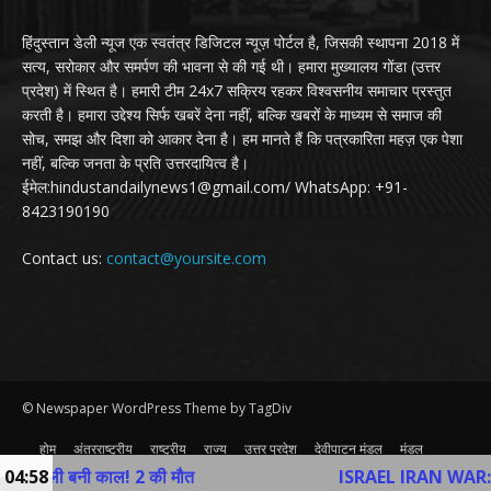
हिंदुस्तान डेली न्यूज एक स्वतंत्र डिजिटल न्यूज़ पोर्टल है, जिसकी स्थापना 2018 में
सत्य, सरोकार और समर्पण की भावना से की गई थी। हमारा मुख्यालय गोंडा (उत्तर
प्रदेश) में स्थित है। हमारी टीम 24x7 सक्रिय रहकर विश्वसनीय समाचार प्रस्तुत
करती है। हमारा उद्देश्य सिर्फ खबरें देना नहीं, बल्कि खबरों के माध्यम से समाज की
सोच, समझ और दिशा को आकार देना है। हम मानते हैं कि पत्रकारिता महज़ एक पेशा
नहीं, बल्कि जनता के प्रति उत्तरदायित्व है।
ईमेल:hindustandailynews1@gmail.com/ WhatsApp: +91-
8423190190
Contact us:
contact@yoursite.com
© Newspaper WordPress Theme by TagDiv
होम
अंतरराष्ट्रीय
राष्ट्रीय
राज्य
उत्तर प्रदेश
देवीपाटन मंडल
मंडल
व्यापार
खेल
अन्य
Contact Us
ी बनी काल! 2 की मौत
04:58
ISRAEL IRAN WAR: तेहरान में 