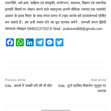
राजनीति, धर्म-कर्म, साहित्य एवं संस्कृति, मनोरंजन, स्वास्थ्य, विज्ञान एवं तकनीक
इत्यादि विषयों पर लेखन करने वाले महानुभाव अपनी मौलिक रचनाएं एक पासपोर्ट
आकार के छाया चित्र के साथ मंगल फाण्ट में टाइप करके हमें प्रकाशनार्थ प्रेषित
कर सकते हैं। हम उन्हें स्थान देने का पूरा प्रयास करेंगे : जानकी शरण द्विवेदी
सम्पादक मोबाइल 09452137310 E-Mail : jsdwivedi68@gmail.com
F
W
Li
T
M
T
a
h
n
el
e
wi
c
at
k
e
ss
tt
e
s
e
gr
e
er
b
A
dI
a
n
o
p
n
m
g
Previous article
Next article
Gda : हादसे में जख्मी परी की भी मौत
Gda : दुर्गा प्रतिमा विसर्जन जुलूस पर
o
p
er
पथराव
k