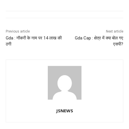
c
at
k
e
ss
tt
e
s
e
gr
e
er
b
A
dI
a
n
o
p
n
m
g
Previous article
Next article
Gda : नौकरी के नाम पर 14 लाख की
Gda Cap : क्षेत्र में क्या बोल गए
o
p
er
ठगी
एसपी?
k
JSNEWS