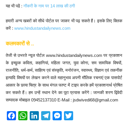
यह भी पढें :
नौकरी के नाम पर 14 लाख की ठगी
हमारी अन्य खबरों को सीधे पोर्टल पर जाकर भी पढ़ सकते हैं। इसके लिए क्लिक
करें :
www.hindustandailynews.com
कलमकारों से ..
तेजी से उभरते न्यूज पोर्टल www.hindustandailynews.com पर प्रकाशन
के इच्छुक कविता, कहानियां, महिला जगत, युवा कोना, सम सामयिक विषयों,
राजनीति, धर्म-कर्म, साहित्य एवं संस्कृति, मनोरंजन, स्वास्थ्य, विज्ञान एवं तकनीक
इत्यादि विषयों पर लेखन करने वाले महानुभाव अपनी मौलिक रचनाएं एक पासपोर्ट
आकार के छाया चित्र के साथ मंगल फाण्ट में टाइप करके हमें प्रकाशनार्थ प्रेषित
कर सकते हैं। हम उन्हें स्थान देने का पूरा प्रयास करेंगे : जानकी शरण द्विवेदी
सम्पादक मोबाइल 09452137310 E-Mail : jsdwivedi68@gmail.com
F
W
Li
T
M
T
a
h
n
el
e
wi