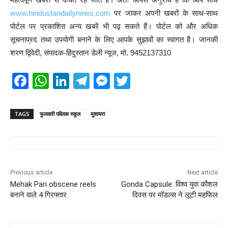
www.hindustandailynews.com
पर जाकर अपनी खबरों के साथ-साथ
पोर्टल पर प्रकाशित अन्य खबरें भी पढ़ सकते हैं। पोर्टल को और अधिक
सूचनाप्रद तथा उपयोगी बनाने के लिए आपके सुझावों का स्वागत है। जानकी
शरण द्विवेदी, संपादक-हिंदुस्तान डेली न्यूज, मो. 9452137310
F
W
Li
T
M
T
a
h
n
el
e
wi
c
at
k
e
ss
tt
TAGS
फुलवारी पब्लिक स्कूल
मुशायरा
e
s
e
gr
e
er
b
A
dI
a
n
o
p
n
m
g
Previous article
Next article
o
p
er
Mehak Pari obscene reels
Gonda Capsule: विश्व युवा कौशल
k
बनाने वाले 4 गिरफ्तार
दिवस पर मॉडल्स ने लूटी महफिल