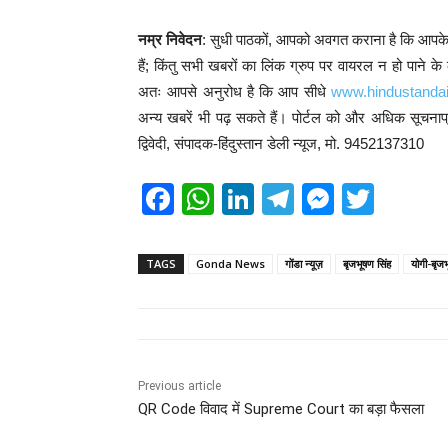
नम्र निवेदन
: सुधी पाठकों, आपको अवगत कराना है कि आपके द्व
हैं; किंतु सभी खबरों का लिंक ग्रुप पर वायरल न हो पाने क
अतः आपसे अनुरोध है कि आप सीधे
www.hindustanda
अन्य खबरें भी पढ़ सकते हैं। पोर्टल को और अधिक सूचना
द्विवेदी, संपादक-हिंदुस्तान डेली न्यूज, मो. 9452137310
F
W
Li
T
M
T
a
h
n
el
e
wi
c
at
k
e
ss
tt
TAGS
Gonda News
गोंडा न्यूज़
बृजभूषण सिंह
योगी-बृज
e
s
e
gr
e
er
b
A
dI
a
n
o
p
n
m
g
o
p
er
Previous article
QR Code विवाद में Supreme Court का बड़ा फैसला
k