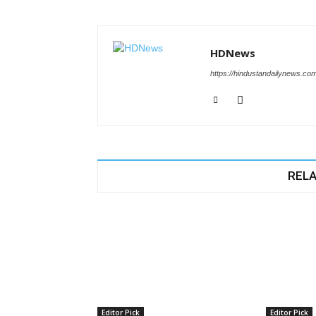
HDNews
https://hindustandailynews.co
RELA
Editor Pick
Editor Pick