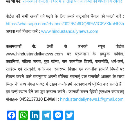
यह भी पढें
:
राजस्थान रॉयल्स ने घर में ही तोड़ी पंजाब किंग्स की अपराजेय रफ्तार
पोर्टल की सभी खबरों को पढ़ने के लिए हमारे वाट्सऐप चैनल को फालो करें :
https://whatsapp.com/channel/0029Va6DQ9f9WtC8VXkoHh3h
अथवा यहां क्लिक करें :
www.hindustandailynews.com
कलमकारों से
: तेजी से उभरते न्यूज पोर्टल
www.hindustandailynews.com पर प्रकाशन के इच्छुक कविता,
कहानियां, महिला जगत, युवा कोना, सम सामयिक विषयों, राजनीति, धर्म-कर्म,
साहित्य एवं संस्कृति, मनोरंजन, स्वास्थ्य, विज्ञान एवं तकनीक इत्यादि विषयों पर
लेखन करने वाले महानुभाव अपनी मौलिक रचनाएं एक पासपोर्ट आकार के छाया
चित्र के साथ मंगल फाण्ट में टाइप करके हमें प्रकाशनार्थ प्रेषित कर सकते हैं।
हम उन्हें स्थान देने का पूरा प्रयास करेंगे : जानकी शरण द्विवेदी (प्रधान संपादक)
मोबाइल- 9452137310
E-Mail
:
hindustandailynews1@gmail.com
F
W
Li
T
M
T
a
h
n
el
e
wi