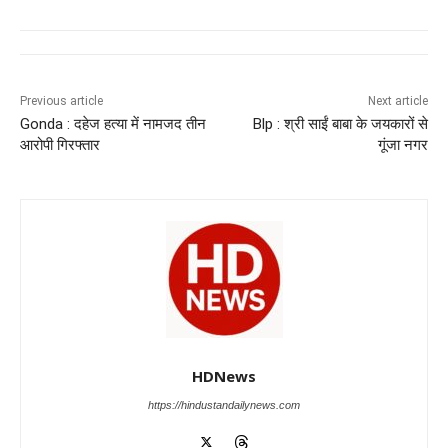
c
at
k
e
ss
tt
e
s
e
gr
e
er
b
A
dI
a
n
o
p
n
m
g
Previous article
Next article
Gonda : दहेज हत्या में नामजद तीन
Blp : श्री साईं बाबा के जयकारों से
o
p
er
आरोपी गिरफ्तार
गूंजा नगर
k
HDNews
https://hindustandailynews.com