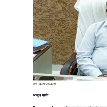
DM Pawan Agrawal
अम्बुज भार्गव