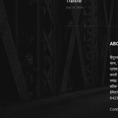
Transfer
July 13, 2026
AB
हिंदुस
सत्य,
प्रदे
करती ह
समझ औ
बल्कि 
ईमेल
842
Cont