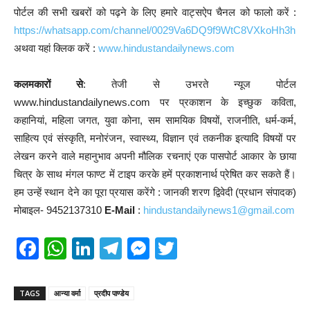
पोर्टल की सभी खबरों को पढ़ने के लिए हमारे वाट्सऐप चैनल को फालो करें :
https://whatsapp.com/channel/0029Va6DQ9f9WtC8VXkoHh3h
अथवा यहां क्लिक करें :
www.hindustandailynews.com
कलमकारों से
: तेजी से उभरते न्यूज पोर्टल
www.hindustandailynews.com पर प्रकाशन के इच्छुक कविता,
कहानियां, महिला जगत, युवा कोना, सम सामयिक विषयों, राजनीति, धर्म-कर्म,
साहित्य एवं संस्कृति, मनोरंजन, स्वास्थ्य, विज्ञान एवं तकनीक इत्यादि विषयों पर
लेखन करने वाले महानुभाव अपनी मौलिक रचनाएं एक पासपोर्ट आकार के छाया
चित्र के साथ मंगल फाण्ट में टाइप करके हमें प्रकाशनार्थ प्रेषित कर सकते हैं।
हम उन्हें स्थान देने का पूरा प्रयास करेंगे : जानकी शरण द्विवेदी (प्रधान संपादक)
मोबाइल- 9452137310
E-Mail
:
hindustandailynews1@gmail.com
F
W
Li
T
M
T
a
h
n
el
e
wi
c
at
k
e
ss
tt
TAGS
आन्या वर्मा
प्रदीप पाण्डेय