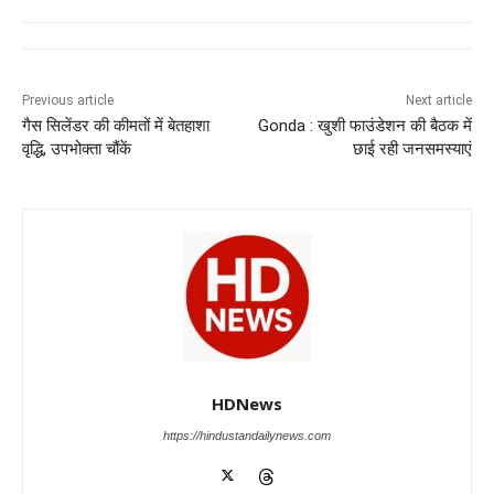
e
s
e
gr
e
er
b
A
dI
a
n
o
p
n
m
g
Previous article
Next article
o
p
er
गैस सिलेंडर की कीमतों में बेतहाशा
Gonda : खुशी फाउंडेशन की बैठक में
k
वृद्धि, उपभोक्ता चौंकें
छाई रही जनसमस्याएं
HDNews
https://hindustandailynews.com