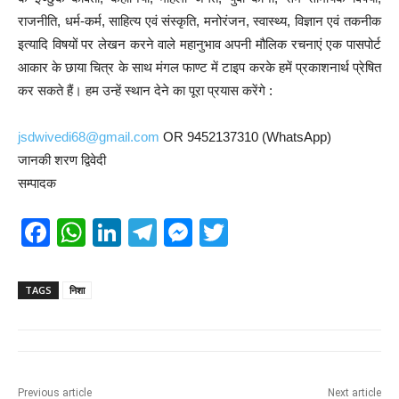
राजनीति, धर्म-कर्म, साहित्य एवं संस्कृति, मनोरंजन, स्वास्थ्य, विज्ञान एवं तकनीक
इत्यादि विषयों पर लेखन करने वाले महानुभाव अपनी मौलिक रचनाएं एक पासपोर्ट
आकार के छाया चित्र के साथ मंगल फाण्ट में टाइप करके हमें प्रकाशनार्थ प्रेषित
कर सकते हैं। हम उन्हें स्थान देने का पूरा प्रयास करेंगे :
jsdwivedi68@gmail.com
OR 9452137310 (WhatsApp)
जानकी शरण द्विवेदी
सम्पादक
F
W
Li
T
M
T
a
h
n
el
e
wi
c
at
k
e
ss
tt
TAGS
निशा
e
s
e
gr
e
er
b
A
dI
a
n
o
p
n
m
g
Previous article
Next article