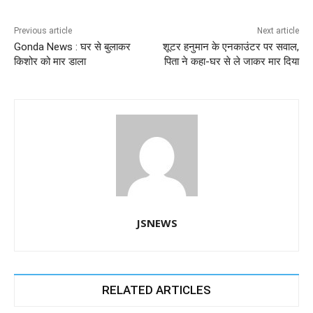
b
A
dI
a
n
o
p
n
m
g
Previous article
Next article
Gonda News : घर से बुलाकर
शूटर हनुमान के एनकाउंटर पर सवाल,
o
p
er
किशोर को मार डाला
पिता ने कहा-घर से ले जाकर मार दिया
k
JSNEWS
RELATED ARTICLES