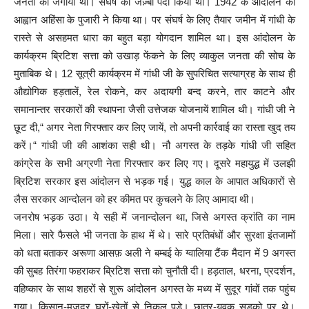
जनता को जगाया था। संघर्ष का जज़्बा पैदा किया था। 1942 के आंदोलन का
आह्वान अहिंसा के पुजारी ने किया था। पर संघर्ष के लिए तैयार जमीन में गांधी के
रास्ते से असहमत धारा का बहुत बड़ा योगदान शामिल था। इस आंदोलन के
कार्यक्रम ब्रिटिश सत्ता को उखाड़ फेंकने के लिए व्याकुल जनता की सोच के
मुताबिक थे। 12 सूत्री कार्यक्रम में गांधी जी के सुपरिचित सत्याग्रह के साथ ही
औद्योगिक हड़तालें, रेल रोकने, कर अदायगी बन्द करने, तार काटने और
समानान्तर सरकारों की स्थापना जैसी उत्तेजक योजनायें शामिल थी। गांधी जी ने
छूट दी,“ अगर नेता गिरफ्तार कर लिए जायें, तो अपनी कार्रवाई का रास्ता खुद तय
करें।“ गांधी जी की आशंका सही थी। नौ अगस्त के तड़के गांधी जी सहित
कांग्रेस के सभी अग्रणी नेता गिरफ्तार कर लिए गए। दूसरे महायुद्ध में उलझी
ब्रिटिश सरकार इस आंदोलन से भड़क गई। युद्ध काल के आपात अधिकारों से
लैस सरकार आन्दोलन को हर कीमत पर कुचलने के लिए आमादा थी।
जनरोष भड़क उठा। ये सही में जनान्दोलन था, जिसे अगस्त क्रांति का नाम
मिला। सारे फैसले भी जनता के हाथ में थे। सारे प्रतिबंधों और सुरक्षा इंतजामों
को धता बताकर अरूणा आसफ़ अली ने बम्बई के ग्वालिया टैंक मैदान में 9 अगस्त
की सुबह तिरंगा फहराकर ब्रिटिश सत्ता को चुनौती दी। हड़ताल, धरना, प्रदर्शन,
वहिष्कार के साथ शहरों से शुरू आंदोलन अगस्त के मध्य में सुदूर गांवों तक पहुंच
गया। किसान-मजदूर घरों-खेतों से निकल पड़े। छात्र-युवक सड़को पर थे।