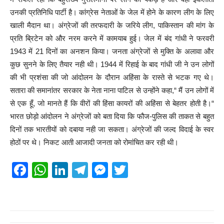
उनकी प्रतिनिधि पार्टी है। कांग्रेस नेताओं के जेल में होने के कारण लीग के लिए
खाली मैदान था। अंग्रेजों की तरफदारी के जरिये लीग, पाकिस्तान की मांग के
प्रति ब्रिटेन को और नरम करने में कामयाब हुई। जेल में बंद गांधी ने फरवरी
1943 में 21 दिनों का अनशन किया। जनता अंग्रेजों से मुक्ति के अलावा और
कुछ सुनने के लिए तैयार नही थी। 1944 में रिहाई के बाद गांधी जी ने उन लोगों
की भी प्रशंसा की जो आंदोलन के दौरान अहिंसा के रास्ते से भटक गए थे।
सतारा की समानांतर सरकार के नेता नाना पाटिल से उन्होंने कहा,“ मैं उन लोगों में
से एक हूँ, जो मानते हैं कि वीरों की हिंसा कायरों की अहिंसा से बेहतर होती है।“
भारत छोड़ो आंदोलन ने अंग्रेजों को बता दिया कि फौज-पुलिस की ताकत से बहुत
दिनों तक भारतीयों को दबाया नही जा सकता। अंग्रेजों की जल्द विदाई के स्वर
होठों पर थे। निकट आती आजादी जनता को रोमांचित कर रही थी।
F
W
Li
T
M
T
a
h
n
el
e
wi
c
at
k
e
ss
tt
e
s
e
gr
e
er