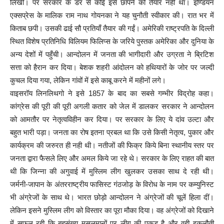
लिखी। पर सरकार के डर से कोई इसे छापने को तैयार नही था। इण्डियन
एक्सप्रेस के मालिक राम नाथ गोयनका ने यह चुनौती स्वीकार की। रात भर में
किताब छपी। उसकी ढाई सौ प्रतियाँ तैयार की गईं। अमेरिकी राष्ट्रपति के दिल्ली
स्थित विशेष प्रतिनिधि विलियम फिलिप्स के जरिये पुस्तक अमेरिका और दुनिया के
अन्य देशों में पहुँची। आन्दोलन में जनता की भागीदारी और उग्रता ने ब्रिटिश
सत्ता को हैरान कर दिया। बेशक शहरी आंदोलन को हथियारों के जोर पर जल्दी
कुचल दिया गया, लेकिन गांवों में इसे काबू करने में महीनों लगे।
वाइसरॉय लिनलिथगो ने इसे 1857 के बाद का सबसे गम्भीर विद्रोह कहा।
कांग्रेस की पूरी की पूरी अगली कतार को जेल में डालकर सरकार ने आन्दोलन
को आमतौर पर नेतृत्वविहीन कर दिया। पर सरकार के लिए ये दांव उल्टा और
बहुत भारी पड़ा। जनता का रोष इतना प्रबल था कि उसे किसी नेतृत्व, पुकार और
कार्यक्रम की जरुरत ही नही थी। नतीजों की फिक्र किये बिना स्थानीय स्तर पर
जनता द्वारा फैसले लिए और अमल किये जा रहे थे। सरकार के लिए राहत की बात
थी कि जिन्ना की अगुवाई में मुस्लिम लीग खुलकर उसका साथ दे रही थी।
जर्मनी-जापान के अंतरराष्ट्रीय फासिस्ट गंठजोड़ के विरोध के नाम पर कम्युनिस्ट
भी अंग्रेजों के साथ थे। भारत छोड़ो आन्दोलन ने अंग्रेजों की चूलें हिला दीं।
लेकिन इसने मुस्लिम लीग को विस्तार का पूरा मौका दिया। वह अंग्रेजों को दिखाने
में सफल रही कि बहुसंख्य मुसलमानों पर लीग की पकड़ है और वही इकलौती