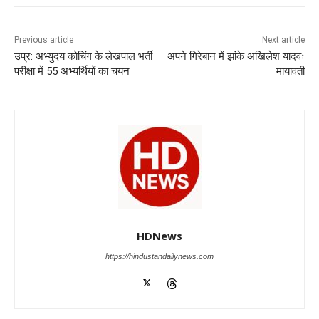
e
s
e
gr
e
er
b
A
dI
a
n
o
p
n
m
g
Previous article
Next article
उप्र: अभ्युदय कोचिंग के लेखपाल भर्ती
अपने गिरेबान में झांके अखिलेश यादवः
o
p
er
परीक्षा में 55 अभ्यर्थियों का चयन
मायावती
k
HDNews
https://hindustandailynews.com