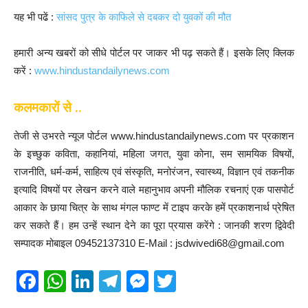
यह भी पढें :
सांसद पुत्र के काफिले से दबकर दो युवकों की मौत
हमारी अन्य खबरों को सीधे पोर्टल पर जाकर भी पढ़ सकते हैं। इसके लिए क्लिक
करें :
www.hindustandailynews.com
कलमकारों से ..
तेजी से उभरते न्यूज पोर्टल www.hindustandailynews.com पर प्रकाशन
के इच्छुक कविता, कहानियां, महिला जगत, युवा कोना, सम सामयिक विषयों,
राजनीति, धर्म-कर्म, साहित्य एवं संस्कृति, मनोरंजन, स्वास्थ्य, विज्ञान एवं तकनीक
इत्यादि विषयों पर लेखन करने वाले महानुभाव अपनी मौलिक रचनाएं एक पासपोर्ट
आकार के छाया चित्र के साथ मंगल फाण्ट में टाइप करके हमें प्रकाशनार्थ प्रेषित
कर सकते हैं। हम उन्हें स्थान देने का पूरा प्रयास करेंगे : जानकी शरण द्विवेदी
सम्पादक मोबाइल 09452137310 E-Mail : jsdwivedi68@gmail.com
F
W
Li
T
M
T
a
h
n
el
e
wi