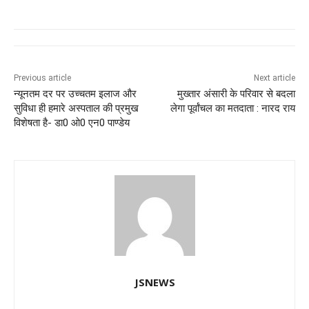
c
at
k
e
ss
tt
e
s
e
gr
e
er
b
A
dI
a
n
o
p
n
m
g
Previous article
Next article
न्यूनतम दर पर उच्चतम इलाज और
मुख्तार अंसारी के परिवार से बदला
o
p
er
सुविधा ही हमारे अस्पताल की प्रमुख
लेगा पूर्वांचल का मतदाता : नारद राय
k
विशेषता है- डा0 ओ0 एन0 पाण्डेय
JSNEWS