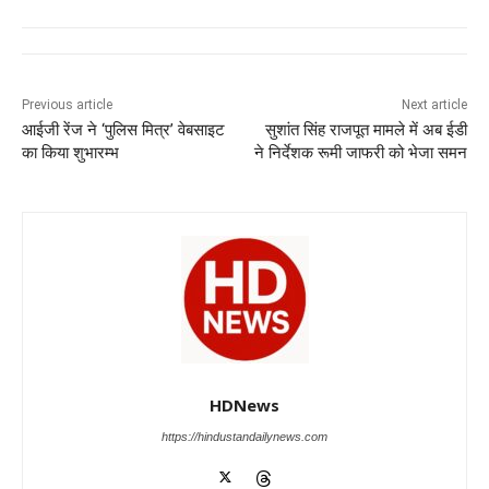
c
at
k
e
ss
tt
e
s
e
gr
e
er
b
A
dI
a
n
o
p
n
m
g
Previous article
Next article
आईजी रेंज ने ‘पुलिस मित्र’ वेबसाइट
सुशांत सिंह राजपूत मामले में अब ईडी
o
p
er
का किया शुभारम्भ
ने निर्देशक रूमी जाफरी को भेजा समन
k
HDNews
https://hindustandailynews.com