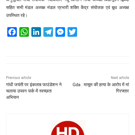
सहित सभी मंडल अध्यक्ष मंडल प्रभारी शक्ति केंद्र संयोजक एवं बूथ अध्यक्ष
उपस्थित रहे।
F
W
Li
T
M
T
a
h
n
el
e
wi
c
at
k
e
ss
tt
e
s
e
gr
e
er
b
A
dI
a
n
o
p
n
m
g
Previous article
Next article
गांधी जयंती पर इंकलाब फाउंडेशन ने
Gda : मासूम की हत्या के आरोप में मां
o
p
er
चलाया उपवन पार्क में स्वच्छता
गिरफ्तार
k
अभियान