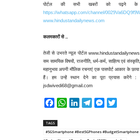
पोर्टल की सभी खबरों को पढ़ने क
https://whatsapp.com/channel/0029Va6DQ9f
www.hindustandailynews.com
कलमकारों से ..
तेजी से उभरते न्यूज पोर्टल www.hindustandailynews.
सम सामयिक विषयों, राजनीति, धर्म-कर्म, साहित्य एवं संस्कृत
महानुभाव अपनी मौलिक रचनाएं एक पासपोर्ट आकार के छाया चि
हैं। हम उन्हें स्थान देने का पूरा प्रयास करेंग
jsdwivedi68@gmail.com
F
W
Li
T
M
T
a
h
n
el
e
wi
c
at
k
e
ss
tt
TAGS
e
s
e
gr
e
er
#5GSmartphone #Best5GPhones #BudgetSmartphone 