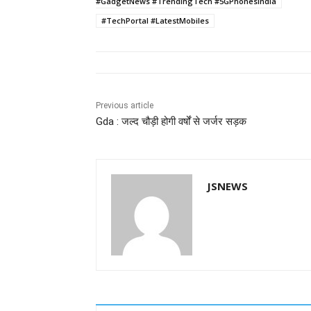
b
A
dI
a
n
#GadgetNews #TrendingTech #5GPhonesIndia
#TechPortal #LatestMobiles
o
p
n
m
g
o
p
er
k
Previous article
Gda : जल्द चौड़ी होगी वर्षों से जर्जर सड़क
JSNEWS