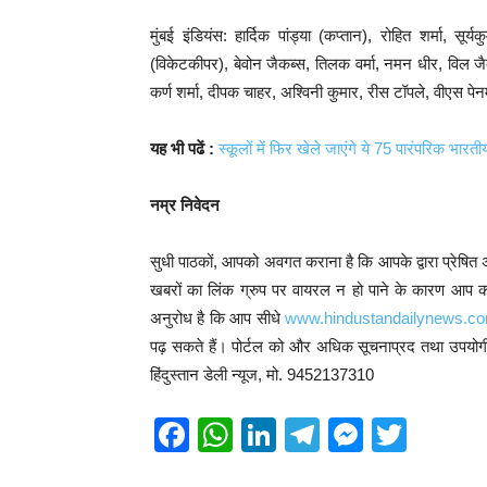
मुंबई इंडियंस: हार्दिक पांड्या (कप्तान), रोहित शर्मा, 
(विकेटकीपर), बेवोन जैकब्स, तिलक वर्मा, नमन धीर, विल जैक्स
कर्ण शर्मा, दीपक चाहर, अश्विनी कुमार, रीस टॉपले, वीएस पे
यह भी पढें :
स्कूलों में फिर खेले जाएंगे ये 75 पारंपरिक भारत
नम्र निवेदन
सुधी पाठकों, आपको अवगत कराना है कि आपके द्वारा प्रेषित अने
खबरों का लिंक ग्रुप पर वायरल न हो पाने के कारण आप कई
अनुरोध है कि आप सीधे
www.hindustandailynews.c
पढ़ सकते हैं। पोर्टल को और अधिक सूचनाप्रद तथा उपयोगी 
हिंदुस्तान डेली न्यूज, मो. 9452137310
F
W
Li
T
M
T
a
h
n
el
e
wi