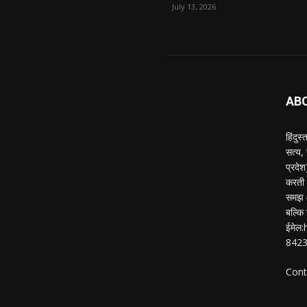
July 13, 2026
AB
हिंदुस
सत्य,
प्रदे
करती ह
समझ औ
बल्कि 
ईमेल
842
Cont