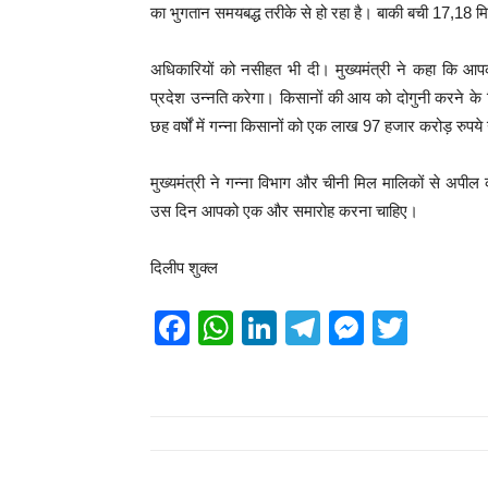
का भुगतान समयबद्ध तरीके से हो रहा है। बाकी बची 17,18 मि
अधिकारियों को नसीहत भी दी। मुख्यमंत्री ने कहा कि आप
प्रदेश उन्नति करेगा। किसानों की आय को दोगुनी करने के लि
छह वर्षों में गन्ना किसानों को एक लाख 97 हजार करोड़ रुपये
मुख्यमंत्री ने गन्ना विभाग और चीनी मिल मालिकों से अपील
उस दिन आपको एक और समारोह करना चाहिए।
दिलीप शुक्ल
F
W
Li
T
M
T
a
h
n
el
e
wi
c
at
k
e
ss
tt
e
s
e
gr
e
er
b
A
dI
a
n