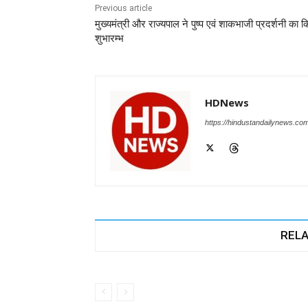
o
p
n
m
g
Previous article
मुख्यमंत्री और राज्यपाल ने पुष्प एवं शाकभाजी प्रदर्शनी का क
o
p
er
शुभारम्भ
k
HDNews
https://hindustandailynews.co
RELA