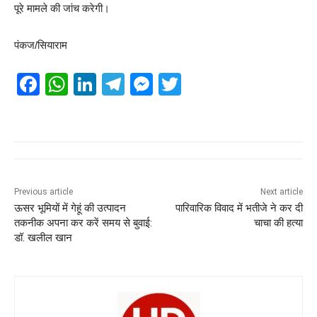
पूरे मामले की जांच करेगी।
पंकज/सियाराम
F
W
Li
T
M
T
a
h
n
el
e
wi
c
at
k
e
ss
tt
e
s
e
gr
e
er
b
A
dI
a
n
o
p
n
m
g
Previous article
Next article
ऊसर भूमियों में गेहूं की उत्पादन
पारिवारिक विवाद में भतीजे ने कर दी
o
p
er
तकनीक अपना कर करें समय से बुवाई:
चाचा की हत्या
k
डॉ. खलील खान