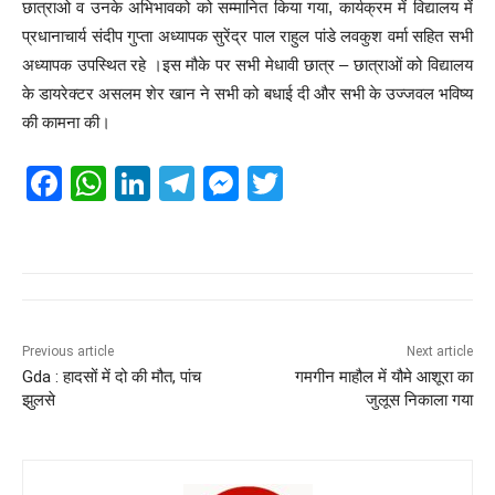
छात्राओ व उनके अभिभावको को सम्मानित किया गया, कार्यक्रम में विद्यालय में
प्रधानाचार्य संदीप गुप्ता अध्यापक सुरेंद्र पाल राहुल पांडे लवकुश वर्मा सहित सभी
अध्यापक उपस्थित रहे ।इस मौके पर सभी मेधावी छात्र – छात्राओं को विद्यालय
के डायरेक्टर असलम शेर खान ने सभी को बधाई दी और सभी के उज्जवल भविष्य
की कामना की।
F
W
Li
T
M
T
a
h
n
el
e
wi
c
at
k
e
ss
tt
e
s
e
gr
e
er
b
A
dI
a
n
o
p
n
m
g
Previous article
Next article
Gda : हादसों में दो की मौत, पांच
गमगीन माहौल में यौमे आशूरा का
o
p
er
झुलसे
जुलूस निकाला गया
k