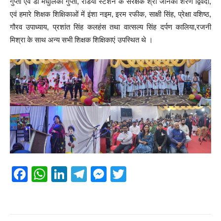
गुप्ता एवं डॉ मधुलिका गुप्ता, रेडियो स्टेशन के संरक्षक श्री जानकी शरण द्विवेदी,
एवं हमारे शिक्षक शिक्षिकाओं में इंशा नइम, इरम रफीक, साक्षी सिंह, प्रेक्षा वशिष्ठ,
गौरव उपाध्याय, प्रशांत सिंह कलहंस तथा वात्सल्य सिंह दर्पण कालिया,रजनी
मिश्रा के साथ अन्य सभी शिक्षक शिक्षिकाएं उपस्थित थे ।
F
W
Li
T
M
T
a
h
n
el
e
wi
c
at
k
e
ss
tt