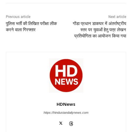
e
s
e
gr
e
er
b
A
dI
a
n
o
p
n
m
g
Previous article
Next article
पुलिस भर्ती की लिखित परीक्षा लीक
गोंडा प्रधान डाकघर में अंतर्राष्ट्रीय
o
p
er
करने वाला गिरफ्तार
स्तर पर युवाओं हेतु पत्र लेखन
k
प्रतियोगिता का आयोजन किया गया
HDNews
https://hindustandailynews.com