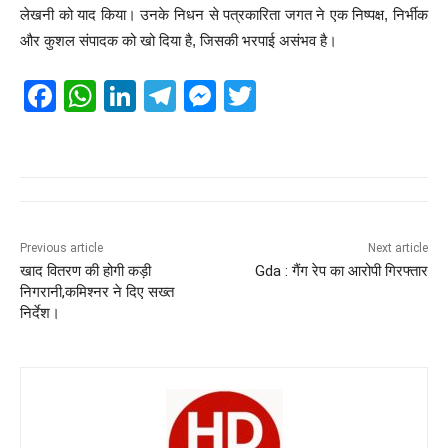
लेखनी को याद किया। उनके निधन से पत्रकारिता जगत ने एक निष्पक्ष, निर्भीक
और कुशल संपादक को खो दिया है, जिसकी भरपाई असंभव है।
F
W
Li
T
M
T
a
h
n
el
e
wi
c
at
k
e
ss
tt
e
s
e
gr
e
er
b
A
dI
a
n
o
p
n
m
g
Previous article
Next article
खाद वितरण की होगी कड़ी
Gda : गैंग रेप का आरोपी गिरफ्तार
o
p
er
निगरानी,कमिश्नर ने दिए सख्त
k
निर्देश।