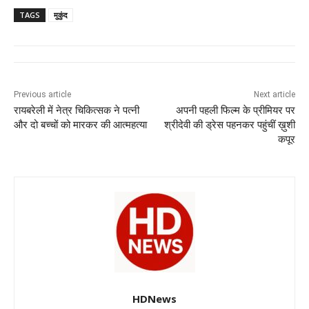
c
at
k
e
ss
tt
TAGS
मुकुंद
e
s
e
gr
e
er
b
A
dI
a
n
o
p
n
m
g
Previous article
Next article
o
p
er
रायबरेली में नेत्र चिकित्सक ने पत्नी
अपनी पहली फिल्म के प्रीमियर पर
k
और दो बच्चों को मारकर की आत्महत्या
श्रीदेवी की ड्रेस पहनकर पहुंचीं ख़ुशी
कपूर
HDNews