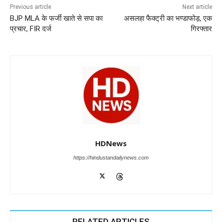
o
p
n
m
g
Previous article
Next article
BJP MLA के फर्जी खाते से सपा का
असलहा फैक्ट्री का भण्डाफोड़, एक
o
p
er
प्रचार, FIR दर्ज
गिरफ्तार
k
HDNews
https://hindustandailynews.com
RELATED ARTICLES