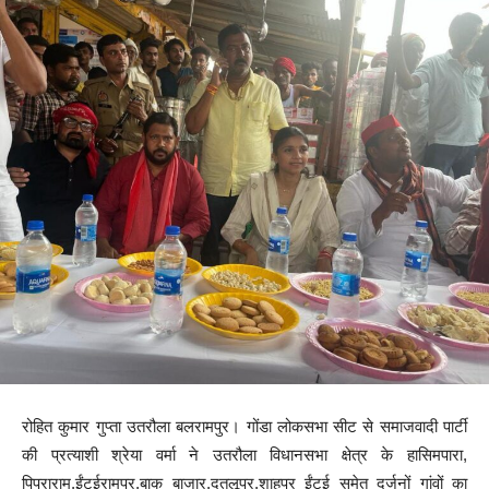
रोहित कुमार गुप्ता उतरौला बलरामपुर। गोंडा लोकसभा सीट से समाजवादी पार्टी
की प्रत्याशी श्रेया वर्मा ने उतरौला विधानसभा क्षेत्र के हासिमपारा,
पिपराराम,ईंटईरामपुर,बाक बाजार,दतलूपुर,शाहपुर ईंटई समेत दर्जनों गांवों का