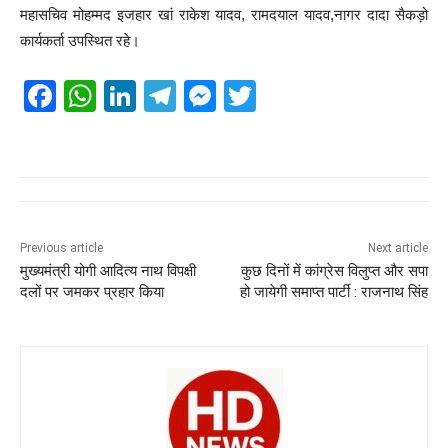
महासचिव मोहम्मद इजहार खां राकेश यादव, रामदयाल यादव,नागर दादा सैकड़ो
कार्यकर्ता उपस्थित रहे।
F
W
Li
T
M
T
a
h
n
el
e
wi
c
at
k
e
ss
tt
e
s
e
gr
e
er
b
A
dI
a
n
o
p
n
m
g
Previous article
Next article
मुख्यमंत्री योगी आदित्य नाथ विपक्षी
कुछ दिनों में कांग्रेस विलुप्त और सपा
o
p
er
दलों पर जमकर प्रहार किया
हो जायेगी समाप्त पार्टी : राजनाथ सिंह
k