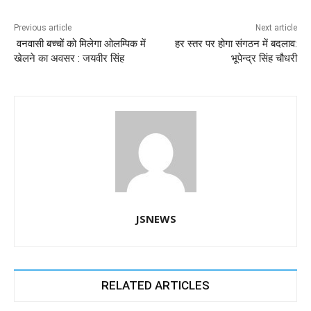
b
A
dI
a
n
o
p
n
m
g
Previous article
Next article
वनवासी बच्चों को मिलेगा ओलम्पिक में
हर स्तर पर होगा संगठन में बदलाव:
o
p
er
खेलने का अवसर : जयवीर सिंह
भूपेन्द्र सिंह चौधरी
k
JSNEWS
RELATED ARTICLES