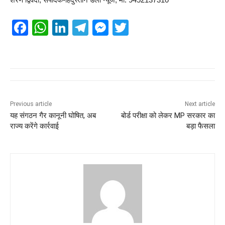
F
W
Li
T
M
T
a
h
n
el
e
wi
c
at
k
e
ss
tt
e
s
e
gr
e
er
b
A
dI
a
n
o
p
n
m
g
Previous article
Next article
यह संगठन गैर कानूनी घोषित, अब
बोर्ड परीक्षा को लेकर MP सरकार का
o
p
er
राज्य करेंगे कार्रवाई
बड़ा फैसला
k