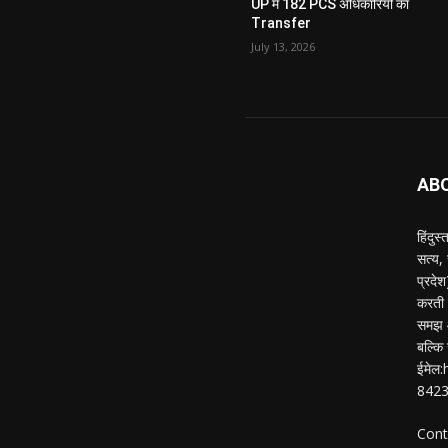
UP में 182 PCS अधिकारियों का
Transfer
July 13, 2026
AB
हिंदुस
सत्य,
प्रदे
करती ह
समझ औ
बल्कि 
ईमेल
842
Cont