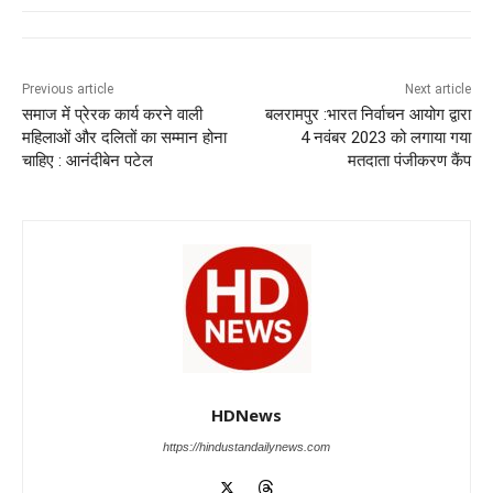
e
s
e
gr
e
er
b
A
dI
a
n
o
p
n
m
g
Previous article
Next article
समाज में प्रेरक कार्य करने वाली
बलरामपुर :भारत निर्वाचन आयोग द्वारा
o
p
er
महिलाओं और दलितों का सम्मान होना
4 नवंबर 2023 को लगाया गया
k
चाहिए : आनंदीबेन पटेल
मतदाता पंजीकरण कैंप
HDNews
https://hindustandailynews.com