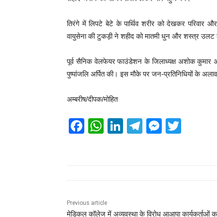
तिरंगे में लिपटे बेटे के पार्थिव शरीर को देखकर परिवार औ
वायुसेना की टुकड़ी ने शहीद को मातमी धुन और शस्त्र उल
पूर्व सैनिक वेलफेयर फाउंडेशन के जिलाध्यक्ष अशोक कुमार 
पुष्पांजलि अर्पित की। इस मौके पर जन-प्रतिनिधियों के अल
अम्बरीष/दीपक/मोहित
F
W
Li
T
M
T
a
h
n
el
e
wi
c
at
k
e
ss
tt
e
s
e
gr
e
er
b
A
dI
a
n
o
p
n
m
g
Previous article
मेडिकल कॉलेज में अव्यवस्था के विरोध आआपा कार्यकर्ताओं क