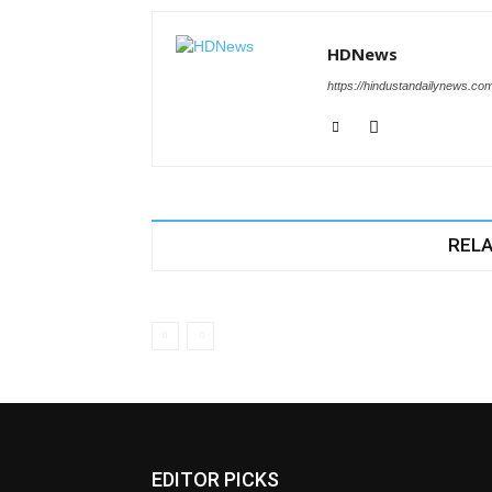
HDNews
https://hindustandailynews.co
RELA
EDITOR PICKS