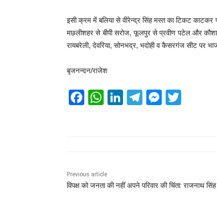
इसी क्रम में बलिया से वीरेन्द्र सिंह मस्त का टिकट काटकर प
मछलीशहर से बीपी सरोज, फूलपुर से प्रवीण पटेल और कौशाम
रायबरेली, देवरिया, सोनभद्र, भदोही व कैसरगंज सीट पर भाजप
बृजनन्दन/राजेश
F
W
Li
T
M
T
a
h
n
el
e
wi
c
at
k
e
ss
tt
e
s
e
gr
e
er
b
A
dI
a
n
o
p
n
m
g
Previous article
विपक्ष को जनता की नहीं अपने परिवार की चिंता: राजनाथ सिंह
o
p
er
k