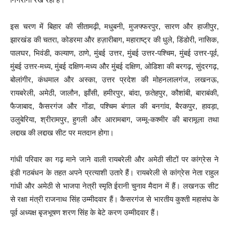
इस चरण में बिहार की सीतामढ़ी, मधुबनी, मुजफ्फरपुर, सारण और हाजीपुर,
झारखंड की चतरा, कोडरमा और हज़ारीबाग, महाराष्ट्र की धुले, डिंडोरी, नासिक,
पालघर, भिवंडी, कल्याण, ठाणे, मुंबई उत्तर, मुंबई उत्तर-पश्चिम, मुंबई उत्तर-पूर्व,
मुंबई उत्तर-मध्य, मुंबई दक्षिण-मध्य और मुंबई दक्षिण, ओडिशा की बरगढ़, सुंदरगढ़,
बोलांगीर, कंधमाल और अस्का, उत्तर प्रदेश की मोहनलालगंज, लखनऊ,
रायबरेली, अमेठी, जालौन, झाँसी, हमीरपुर, बांदा, फ़तेहपुर, कौशांबी, बाराबंकी,
फैजाबाद, कैसरगंज और गोंडा, पश्चिम बंगाल की बनगांव, बैरकपुर, हावड़ा,
उलुबेरिया, श्रीरामपुर, हुगली और आरामबाग, जम्मू-कश्मीर की बारामूला तथा
लद्दाख की लद्दाख सीट पर मतदान होगा।
गांधी परिवार का गढ़ माने जाने वाली रायबरेली और अमेठी सीटों पर कांग्रेस ने
इंडी गठबंधन के तहत अपने प्रत्याशी उतारे हैं। रायबरेली से कांग्रेस नेता राहुल
गांधी और अमेठी से भाजपा नेत्री स्मृति ईरानी चुनाव मैदान में हैं। लखनऊ सीट
से रक्षा मंत्री राजनाथ सिंह उम्मीदवार हैं। कैसरगंज से भारतीय कुश्ती महासंघ के
पूर्व अध्यक्ष बृजभूषण शरण सिंह के बेटे करण उम्मीदवार हैं।