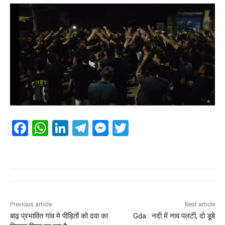
F
W
Li
T
M
T
a
h
n
el
e
wi
c
at
k
e
ss
tt
e
s
e
gr
e
er
b
A
dI
a
n
o
p
n
m
g
Previous article
Next article
बाढ़ प्रभावित गांव मे पीड़ितों को दवा का
Gda : नदी में नाव पलटी, दो डूबे
o
p
er