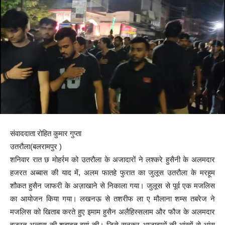
संवाददाता रोहित कुमार गुप्ता
उतरौला(बलरामपुर )
शनिवार रात छ मोहर्रम को उतरौला के अजादारों ने लश्करे हुसैनी के अलमदार
हजरत अब्बास की याद में, अलम फातहे फुरात का जुलूस उतरौला के मरहूम
शौकत हुसैन जाफरी के अज़ाखाने से निकाला गया। जुलूस से पूर्व एक मजलिस
का आयोजन किया गया। लखनऊ से तशरीफ ला ए मौलाना शम्स तबरेज ने
मजलिस को खिताब करते हुए इमाम हुसैन अलैहिस्सलाम और फौज के अलमदार
हजरत अब्बास की शहादत बयां की। जिसे सुनकर आजादारों की आंखों से आंसू