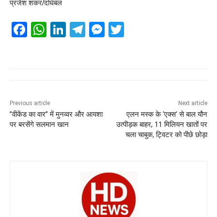
प्रजेश शंकर/दधिबल
F
W
Li
T
M
T
a
h
n
el
e
wi
c
at
k
e
ss
tt
e
s
e
gr
e
er
b
A
dI
a
n
o
p
n
m
g
Previous article
Next article
”वीकेंड का वार” में मुनव्वर और आयशा
एलन मस्क के ‘एक्स’ से बाल यौन
o
p
er
पर बरसेंगे सलमान खान
उत्पीड़क बाहर, 11 मिलियन खातों पर
k
चला चाबुक, ट्विटर को पीछे छोड़ा