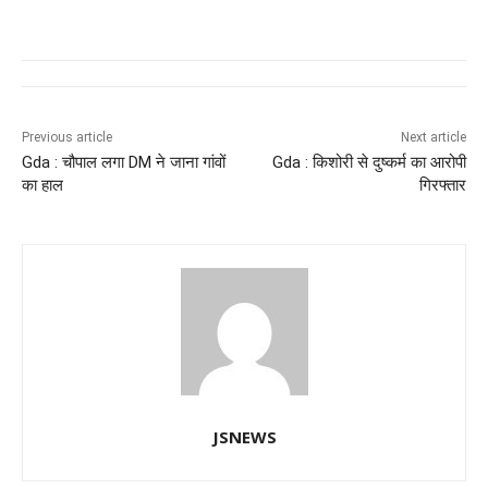
a
h
n
el
e
wi
c
at
k
e
ss
tt
e
s
e
gr
e
er
b
A
dI
a
n
o
p
n
m
g
Previous article
Next article
Gda : चौपाल लगा DM ने जाना गांवों
Gda : किशोरी से दुष्कर्म का आरोपी
o
p
er
का हाल
गिरफ्तार
k
JSNEWS