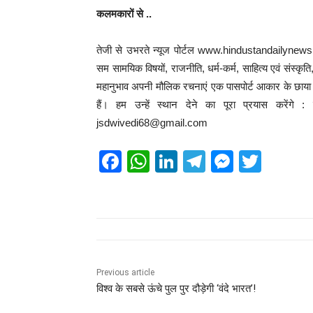
कलमकारों से ..
तेजी से उभरते न्यूज पोर्टल www.hindustandailynews.
सम सामयिक विषयों, राजनीति, धर्म-कर्म, साहित्य एवं संस्कृत
महानुभाव अपनी मौलिक रचनाएं एक पासपोर्ट आकार के छाया चि
हैं। हम उन्हें स्थान देने का पूरा प्रयास करेंग
jsdwivedi68@gmail.com
F
W
Li
T
M
T
a
h
n
el
e
wi
c
at
k
e
ss
tt
e
s
e
gr
e
er
b
A
dI
a
n
o
p
n
m
g
Previous article
विश्व के सबसे ऊंचे पुल पुर दौड़ेगी ‘वंदे भारत’!
o
p
er